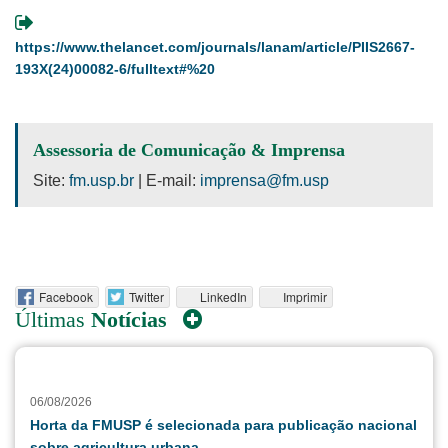
https://www.thelancet.com/journals/lanam/article/PIIS2667-
193X(24)00082-6/fulltext#%20
Assessoria de Comunicação & Imprensa
Site:
fm.usp.br
| E-mail:
imprensa@fm.usp
Facebook
Twitter
LinkedIn
Imprimir
Últimas
Notícias
06/08/2026
Horta da FMUSP é selecionada para publicação nacional
sobre agricultura urbana