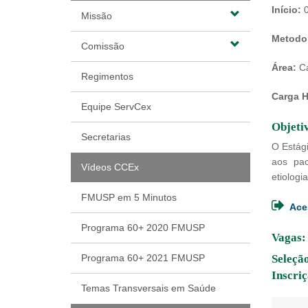
Início:
0
Missão
Metodol
Comissão
Área:
Ca
Regimentos
Carga H
Equipe ServCex
Objeti
Secretarias
O Estági
aos pac
Vídeos CCEx
etiologi
FMUSP em 5 Minutos
Ace
Programa 60+ 2020 FMUSP
Vagas:
Programa 60+ 2021 FMUSP
Seleção
Inscriç
Temas Transversais em Saúde