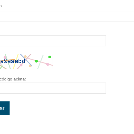
o
e
 código acima: