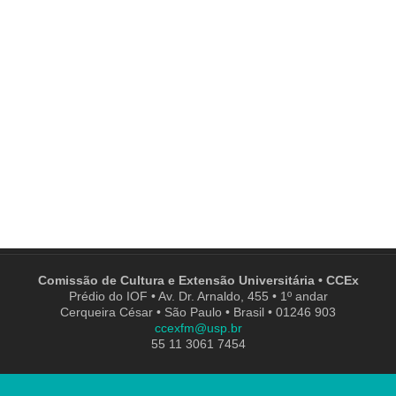
Comissão de Cultura e Extensão Universitária • CCEx
Prédio do IOF • Av. Dr. Arnaldo, 455 • 1º andar
Cerqueira César • São Paulo • Brasil • 01246 903
ccexfm@usp.br
55 11 3061 7454