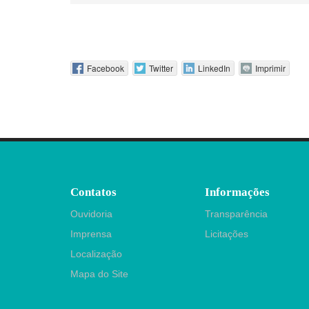
Facebook
Twitter
LinkedIn
Imprimir
Contatos
Informações
Ouvidoria
Transparência
Imprensa
Licitações
Localização
Mapa do Site