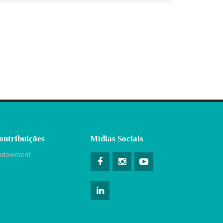
ontribuições
Mídias Sociais
ndowment