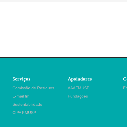
Serviços
Apoiadores
C
Comissão de Resíduos
AAAFMUSP
E
E-mail fm
Fundações
Sustentabilidade
CIPA FMUSP