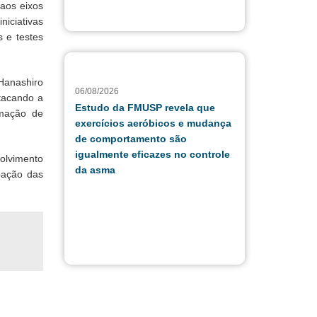
aos eixos
iciativas
s e testes
 Hanashiro
06/08/2026
stacando a
Estudo da FMUSP revela que
rmação de
exercícios aeróbicos e mudança
de comportamento são
igualmente eficazes no controle
volvimento
da asma
pação das