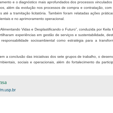
mento e o diagnóstico mais aprofundados dos processos vinculados 
uos, além da evolução nos processos de compra e contratação, com in
s até a tramitação licitatória. Também foram relatadas ações prática
ientais e no aprimoramento operacional.
 Alimentando Vidas e Desplastificando o Futuro”, conduzida por Keila
rtilharam experiências em gestão de serviços e sustentabilidade, de
 e responsabilidade socioambiental como estratégia para a transfo
vem a conclusão das iniciativas dos sete grupos de trabalho, o desen
ientais, sociais e operacionais, além do fortalecimento da partici
nsa
m.usp.br