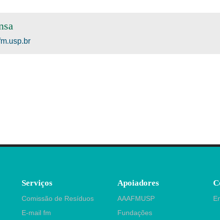
nsa
m.usp.br
Serviços
Apoiadores
C
Comissão de Resíduos
AAAFMUSP
E
E-mail fm
Fundações