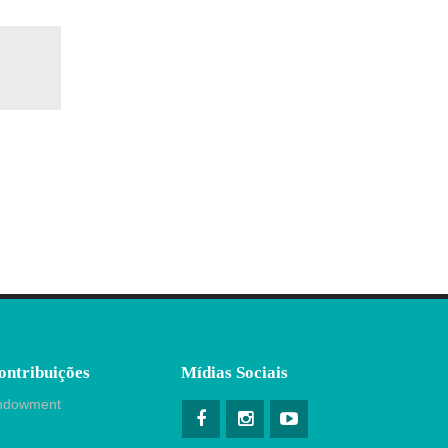
ontribuições
Mídias Sociais
ndowment