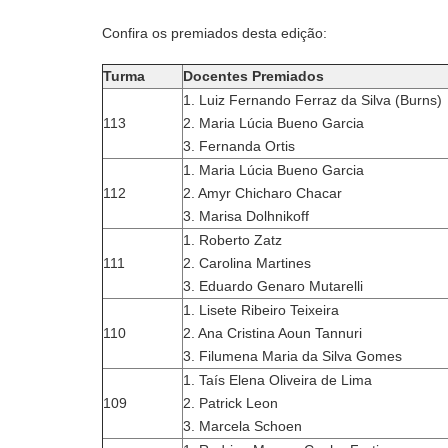
Confira os premiados desta edição:
Turma
Docentes Premiados
1. Luiz Fernando Ferraz da Silva (Burns)
113
2. Maria Lúcia Bueno Garcia
3. Fernanda Ortis
1. Maria Lúcia Bueno Garcia
112
2. Amyr Chicharo Chacar
3. Marisa Dolhnikoff
1. Roberto Zatz
111
2. Carolina Martines
3. Eduardo Genaro Mutarelli
1. Lisete Ribeiro Teixeira
110
2. Ana Cristina Aoun Tannuri
3. Filumena Maria da Silva Gomes
1. Taís Elena Oliveira de Lima
109
2. Patrick Leon
3. Marcela Schoen