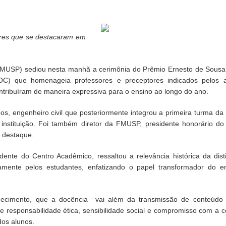
ores que se destacaram em
MUSP) sediou nesta manhã a cerimônia do Prêmio Ernesto de Sous
OC) que homenageia professores e preceptores indicados pelos 
ontribuíram de maneira expressiva para o ensino ao longo do ano.
, engenheiro civil que posteriormente integrou a primeira turma d
instituição. Foi também diretor da FMUSP, presidente honorário d
e destaque.
dente do Centro Acadêmico, ressaltou a relevância histórica da dist
mente pelos estudantes, enfatizando o papel transformador do e
ecimento, que a docência vai além da transmissão de conteúdo 
e responsabilidade ética, sensibilidade social e compromisso com a 
dos alunos.