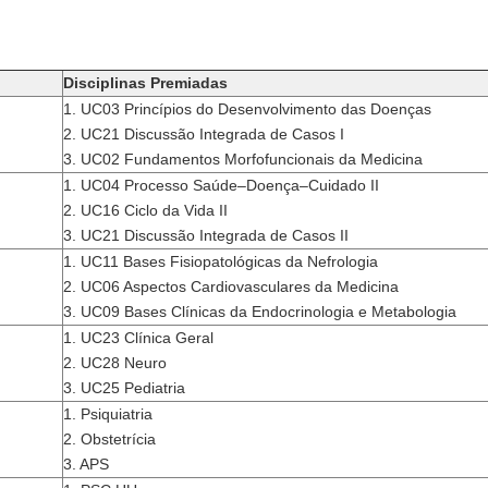
Disciplinas Premiadas
1. UC03 Princípios do Desenvolvimento das Doenças
2. UC21 Discussão Integrada de Casos I
3. UC02 Fundamentos Morfofuncionais da Medicina
1. UC04 Processo Saúde–Doença–Cuidado II
2. UC16 Ciclo da Vida II
3. UC21 Discussão Integrada de Casos II
1. UC11 Bases Fisiopatológicas da Nefrologia
2. UC06 Aspectos Cardiovasculares da Medicina
3. UC09 Bases Clínicas da Endocrinologia e Metabologia
1. UC23 Clínica Geral
2. UC28 Neuro
3. UC25 Pediatria
1. Psiquiatria
2. Obstetrícia
3. APS