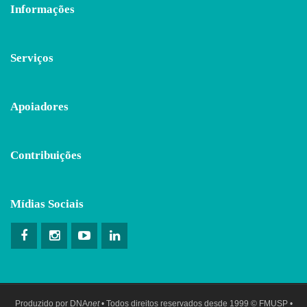
Informações
Serviços
Apoiadores
Contribuições
Mídias Sociais
Produzido por
DNA
net
• Todos direitos reservados desde 1999 © FMUSP •