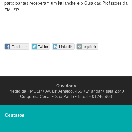
participantes receberam um kit lanche e o Guia das Profissões da
FMUSP.
Facebook
Twitter
LinkedIn
Imprimir
Ouvidoria
Prédio da FMUSP • Av. Dr. Arnaldo, 455 • 2º andar • sala 2340
Cerqueira César • São Paulo • Brasil • 01246 903
Contatos